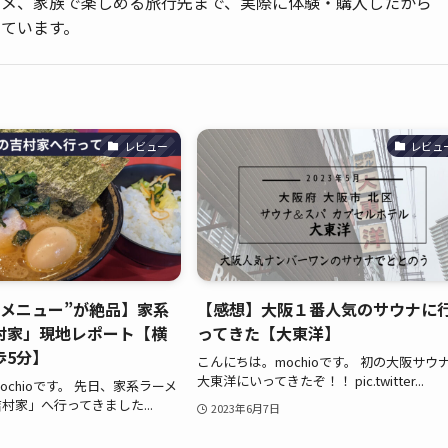
ルメ、家族で楽しめる旅行先まで、実際に体験・購入したから
ています。
レビュー
レビュ
裏メニュー”が絶品】家系
【感想】大阪１番人気のサウナに
村家」現地レポート【横
ってきた【大東洋】
歩5分】
こんにちは。mochioです。 初の大阪サウ
大東洋にいってきたぞ！！ pic.twitter...
chioです。 先日、家系ラーメ
村家」へ行ってきました...
2023年6月7日