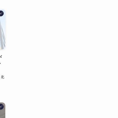
ー
ド
レ
！北
ー