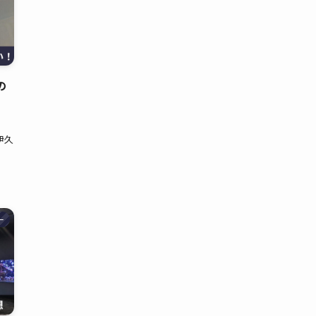
の
伊久
ー