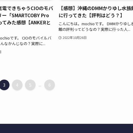
電できちゃうCIOのモバ
【感想】沖縄のDMMかりゆし水族
「SMARTCOBY Pro
に行ってきた【評判はどう？】
ってみた感想【ANKERと
こんにちは。mochioです。 DMMかりゆし
館の評判ってどうなの？実際に行った人...
chioです。 CIOのモバイルバ
2022年10月26日
んなかんじなの？実際に...
日
3
4
5
...
6