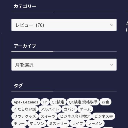
カテゴリー
カ
テ
ゴ
リ
アーカイブ
ー
ア
ー
カ
イ
タグ
ブ
Apex Legends
FP
QC検定
QC検定.資格取得
お金
くだらない話
アルバイト
カバン
ゲーム
サウナグッズ
スイーツ
ビジネス会計検定
ビジネス書
ホラー
マラソン
ミステリー
ライブ
ラーメン