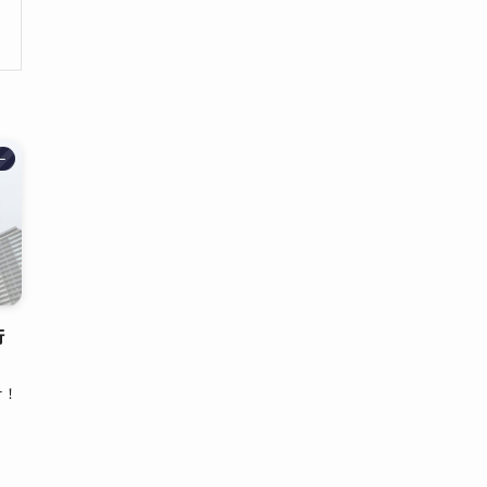
ー
行
ナ！