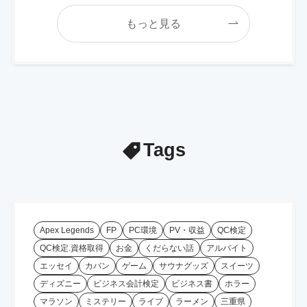
もっと見る
Tags
Apex Legends
FP
PC環境
PV・収益
QC検定
QC検定.資格取得
お金
くだらない話
アルバイト
エッセイ
カバン
ゲーム
サウナグッズ
スイーツ
ディズニー
ビジネス会計検定
ビジネス書
ホラー
マラソン
ミステリー
ライブ
ラーメン
三重県