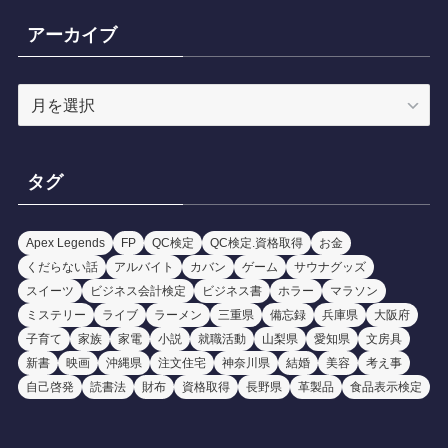
リ
アーカイブ
ー
ア
ー
カ
イ
タグ
ブ
Apex Legends
FP
QC検定
QC検定.資格取得
お金
くだらない話
アルバイト
カバン
ゲーム
サウナグッズ
スイーツ
ビジネス会計検定
ビジネス書
ホラー
マラソン
ミステリー
ライブ
ラーメン
三重県
備忘録
兵庫県
大阪府
子育て
家族
家電
小説
就職活動
山梨県
愛知県
文房具
新書
映画
沖縄県
注文住宅
神奈川県
結婚
美容
考え事
自己啓発
読書法
財布
資格取得
長野県
革製品
食品表示検定