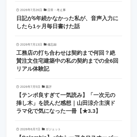
2026年7月26日
日常・考え事
日記が5年続かなかった私が、音声入力に
したら1ヶ月毎日書けた話
2026年7月13日
備忘録
工務店の打ち合わせは契約まで何回？絶
賛注文住宅建築中の私の契約までの全6回
リアル体験記
2026年7月5日
書評
【テンポ良すぎて一気読み】「一次元の
挿し木」を読んだ感想｜山田涼介主演ド
ラマ化で気になった一冊【★3.3】
2026年6月7日
ガジェット