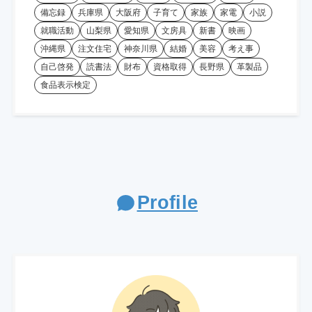
備忘録
兵庫県
大阪府
子育て
家族
家電
小説
就職活動
山梨県
愛知県
文房具
新書
映画
沖縄県
注文住宅
神奈川県
結婚
美容
考え事
自己啓発
読書法
財布
資格取得
長野県
革製品
食品表示検定
Profile