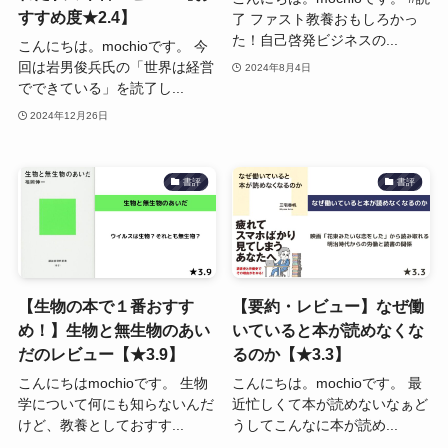
すすめ度★2.4】
了 ファスト教養おもしろかっ
た！自己啓発ビジネスの...
こんにちは。mochioです。 今
回は岩男俊兵氏の「世界は経営
2024年8月4日
でできている」を読了し...
2024年12月26日
書評
書評
【生物の本で１番おすす
【要約・レビュー】なぜ働
め！】生物と無生物のあい
いていると本が読めなくな
だのレビュー【★3.9】
るのか【★3.3】
こんにちはmochioです。 生物
こんにちは。mochioです。 最
学について何にも知らないんだ
近忙しくて本が読めないなぁど
けど、教養としておすす...
うしてこんなに本が読め...