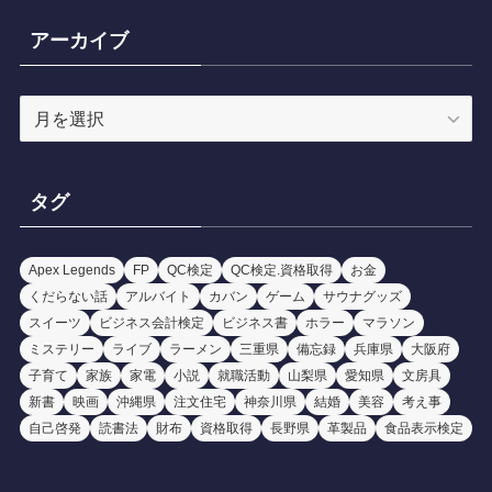
ゴ
リ
アーカイブ
ー
ア
ー
カ
イ
タグ
ブ
Apex Legends
FP
QC検定
QC検定.資格取得
お金
くだらない話
アルバイト
カバン
ゲーム
サウナグッズ
スイーツ
ビジネス会計検定
ビジネス書
ホラー
マラソン
ミステリー
ライブ
ラーメン
三重県
備忘録
兵庫県
大阪府
子育て
家族
家電
小説
就職活動
山梨県
愛知県
文房具
新書
映画
沖縄県
注文住宅
神奈川県
結婚
美容
考え事
自己啓発
読書法
財布
資格取得
長野県
革製品
食品表示検定