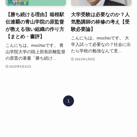
【勝ち続ける理由】箱根駅
大学受験は必要なのか？人
伝連覇の青山学院の原監督
気塾講師の林修の考え【受
が教える強い組織の作り方
験必要論】
【まとめ・書評】
こんにちは。mochioです。 大
学入試って必要なの？社会に出
こんにちは。mochioです。 青
たら学校の勉強なんて意...
山学院大学の陸上部長距離監督
の原晋の著書「勝ち続け...
2021年1月6日
2022年5月31日
1