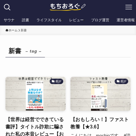
サウナ
読書
ライフスタイル
レビュー
ブログ運営
運営者情報
ホーム
新書
新書
– tag –
書評
書評
【世界は経営でできている
【おもしろい！】ファスト
書評】タイトル詐欺に騙さ
教養【★3.6】
れた私の本音レビュー【お
こんにちは。mochioです。 #読