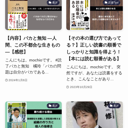
書評
読書Tips
【内容】バカと無知 ―人
【その本の選び方であって
間、この不都合な生きもの
る？】正しい読書の順番で
―【感想】
しっかりと知識を得よう！
【本には読む順番がある】
こんにちは。mochioです。 #読
了バカと無知 橘玲「バカの問
こんにちは。mochioです。 突
題は自分がバカである...
然ですが、あなたは読書をする
とき、こんなことがあり...
2024年1月6日
2023年10月29日
書評
書評