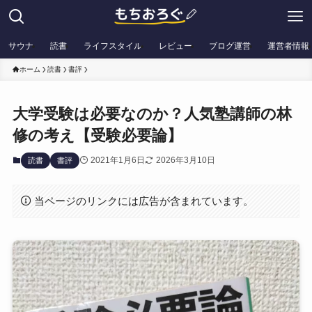
サウナ
読書
ライフスタイル
レビュー
ブログ運営
運営者情報
ホーム
読書
書評
大学受験は必要なのか？人気塾講師の林
修の考え【受験必要論】
2021年1月6日
2026年3月10日
読書
書評
当ページのリンクには広告が含まれています。