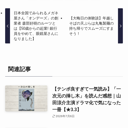
日本全国でみられるメガネ
屋さん「オンデーズ」の創
【大晦日の体験談】年越し
業者 森部好樹のルーツと
そばの天ぷらは丸亀製麺の
は【50歳からの起業! 銀行
持ち帰りでスムーズにすま
員をやめて、眼鏡屋さんに
そう！
なりました】
関連記事
【テンポ良すぎて一気読み】「一
次元の挿し木」を読んだ感想｜山
田涼介主演ドラマ化で気になった
一冊【★3.3】
2026年7月6日