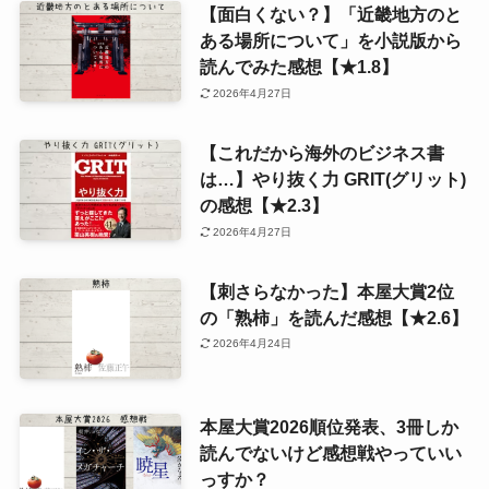
【面白くない？】「近畿地方のと
ある場所について」を小説版から
読んでみた感想【★1.8】
2026年4月27日
【これだから海外のビジネス書
は…】やり抜く力 GRIT(グリット)
の感想【★2.3】
2026年4月27日
【刺さらなかった】本屋大賞2位
の「熟柿」を読んだ感想【★2.6】
2026年4月24日
本屋大賞2026順位発表、3冊しか
読んでないけど感想戦やっていい
っすか？