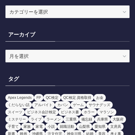
カ
テ
ゴ
リ
アーカイブ
ー
ア
ー
カ
イ
タグ
ブ
Apex Legends
FP
QC検定
QC検定.資格取得
お金
くだらない話
アルバイト
カバン
ゲーム
サウナグッズ
スイーツ
ビジネス会計検定
ビジネス書
ホラー
マラソン
ミステリー
ライブ
ラーメン
三重県
備忘録
兵庫県
大阪府
子育て
家族
家電
小説
就職活動
山梨県
愛知県
文房具
新書
映画
沖縄県
注文住宅
神奈川県
結婚
美容
考え事