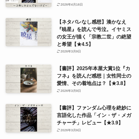
2026年4月16日
【ネタバレなし感想】湊かなえ
『暁星』を読んで号泣。イヤミス
の女王が描く「宗教二世」の絶望
と希望【★4.5】
2026年3月9日
【書評】2025年本屋大賞1位『カ
フネ』を読んだ感想｜女性同士の
愛情、その着地点は？【★3.8】
2026年3月9日
【書評】ファンダム心理を絶妙に
言語化した作品「イン・ザ・メガ
チャーチ」レビュー【★3.9】
2026年3月9日