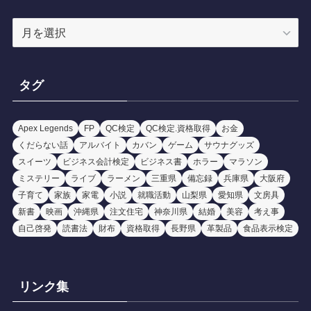
ア
ー
カ
イ
タグ
ブ
Apex Legends
FP
QC検定
QC検定.資格取得
お金
くだらない話
アルバイト
カバン
ゲーム
サウナグッズ
スイーツ
ビジネス会計検定
ビジネス書
ホラー
マラソン
ミステリー
ライブ
ラーメン
三重県
備忘録
兵庫県
大阪府
子育て
家族
家電
小説
就職活動
山梨県
愛知県
文房具
新書
映画
沖縄県
注文住宅
神奈川県
結婚
美容
考え事
自己啓発
読書法
財布
資格取得
長野県
革製品
食品表示検定
リンク集