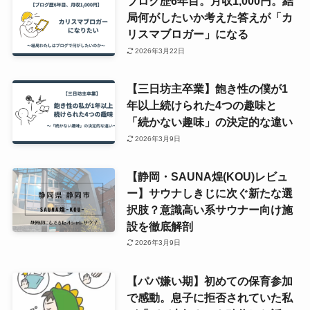
ブログ歴6年目。月収1,000円。結
局何がしたいか考えた答えが「カ
リスマブロガー」になる
2026年3月22日
【三日坊主卒業】飽き性の僕が1
年以上続けられた4つの趣味と
「続かない趣味」の決定的な違い
2026年3月9日
【静岡・SAUNA煌(KOU)レビュ
ー】サウナしきじに次ぐ新たな選
択肢？意識高い系サウナー向け施
設を徹底解剖
2026年3月9日
【パパ嫌い期】初めての保育参加
で感動。息子に拒否されていた私