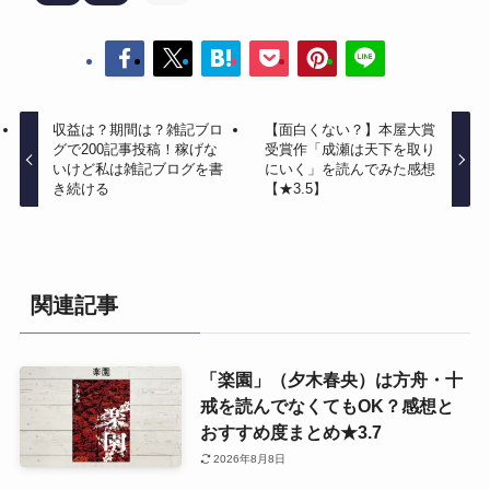
収益は？期間は？雑記ブロ
【面白くない？】本屋大賞
グで200記事投稿！稼げな
受賞作「成瀬は天下を取り
いけど私は雑記ブログを書
にいく」を読んでみた感想
き続ける
【★3.5】
関連記事
「楽園」（夕木春央）は方舟・十
戒を読んでなくてもOK？感想と
おすすめ度まとめ★3.7
2026年8月8日