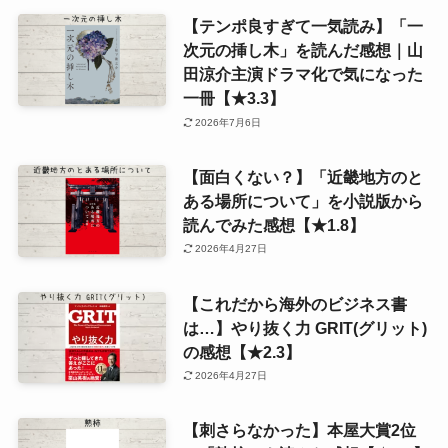
【テンポ良すぎて一気読み】「一
次元の挿し木」を読んだ感想｜山
田涼介主演ドラマ化で気になった
一冊【★3.3】
2026年7月6日
【面白くない？】「近畿地方のと
ある場所について」を小説版から
読んでみた感想【★1.8】
2026年4月27日
【これだから海外のビジネス書
は…】やり抜く力 GRIT(グリット)
の感想【★2.3】
2026年4月27日
【刺さらなかった】本屋大賞2位