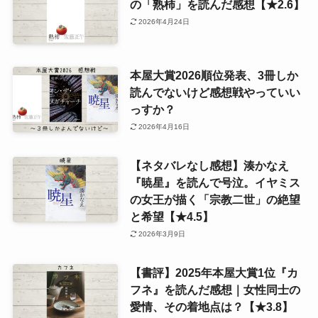
の「熟柿」を読んだ感想【★2.6】
2026年4月24日
本屋大賞2026順位発表、3冊しか
読んでないけど感想戦やっていい
っすか？
2026年4月16日
【ネタバレなし感想】湊かなえ
『暁星』を読んで号泣。イヤミス
の女王が描く「宗教二世」の絶望
と希望【★4.5】
2026年3月9日
【書評】2025年本屋大賞1位『カ
フネ』を読んだ感想｜女性同士の
愛情、その着地点は？【★3.8】