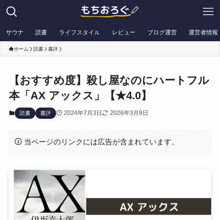
サウナ
読書
ライフスタイル
レビュー
ブログ運営
運営者情報
ホーム
読書
書評
【おすすめ度】殺し屋なのにハートフル
本「AX アックス」【★4.0】
2024年7月3日
2026年3月9日
読書
書評
当ページのリンクには広告が含まれています。