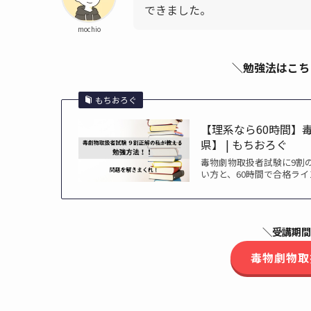
できました。
mochio
＼勉強法はこち
もちおろぐ
【理系なら60時間】
県】 | もちおろぐ
毒物劇物取扱者試験に9割
い方と、60時間で合格ラ
＼受講期間
毒物劇物取