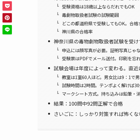
受験資格は18歳以上ならだれでもOK
毒劇物取扱者試験の試験範囲
どこの都道府県で受験してもOK。合格
神川県の合格率
神奈川県の毒物劇物取扱者試験を受け
申込には顔写真が必要。証明写真じゃな
受験票はPDFでメール送付。印刷を忘
試験会場は年度によって変わる。直近
教室は1室60人ほど。男女比は9：1で
試験時間は2時間。テンポよく解けば3
マークシート方式。持ち込みは鉛筆・
結果：100問中92問正解で合格
さいごに：しっかり対策すれば怖くな