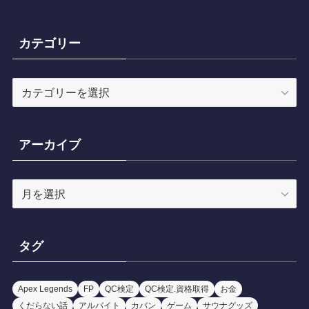
カテゴリー
カ
テ
ゴ
リ
アーカイブ
ー
ア
ー
カ
イ
タグ
ブ
Apex Legends
FP
QC検定
QC検定.資格取得
お金
くだらない話
アルバイト
カバン
ゲーム
サウナグッズ