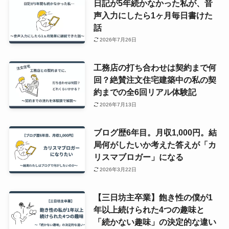
日記が5年続かなかった私が、音
声入力にしたら1ヶ月毎日書けた
話
2026年7月26日
工務店の打ち合わせは契約まで何
回？絶賛注文住宅建築中の私の契
約までの全6回リアル体験記
2026年7月13日
ブログ歴6年目。月収1,000円。結
局何がしたいか考えた答えが「カ
リスマブロガー」になる
2026年3月22日
【三日坊主卒業】飽き性の僕が1
年以上続けられた4つの趣味と
「続かない趣味」の決定的な違い