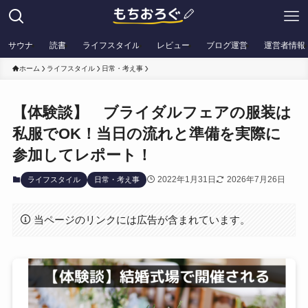
サウナ
読書
ライフスタイル
レビュー
ブログ運営
運営者情報
ホーム
ライフスタイル
日常・考え事
【体験談】 ブライダルフェアの服装は
私服でOK！当日の流れと準備を実際に
参加してレポート！
2022年1月31日
2026年7月26日
ライフスタイル
日常・考え事
当ページのリンクには広告が含まれています。