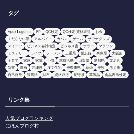
カ
イ
タグ
ブ
Apex Legends
FP
QC検定
QC検定.資格取得
お金
くだらない話
アルバイト
カバン
ゲーム
サウナグッズ
スイーツ
ビジネス会計検定
ビジネス書
ホラー
マラソン
ミステリー
ライブ
ラーメン
三重県
備忘録
兵庫県
大阪府
子育て
家族
家電
小説
就職活動
山梨県
愛知県
文房具
新書
映画
沖縄県
注文住宅
神奈川県
結婚
美容
考え事
自己啓発
読書法
財布
資格取得
長野県
革製品
食品表示検定
リンク集
人気ブログランキング
にほんブログ村