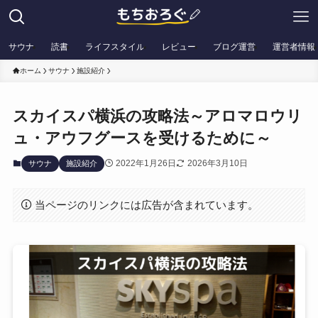
サウナ
読書
ライフスタイル
レビュー
ブログ運営
運営者情報
ホーム
サウナ
施設紹介
スカイスパ横浜の攻略法～アロマロウリ
ュ・アウフグースを受けるために～
2022年1月26日
2026年3月10日
サウナ
施設紹介
当ページのリンクには広告が含まれています。