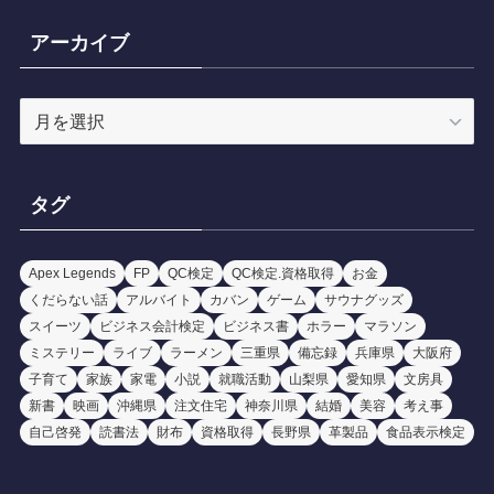
ゴ
リ
アーカイブ
ー
ア
ー
カ
イ
タグ
ブ
Apex Legends
FP
QC検定
QC検定.資格取得
お金
くだらない話
アルバイト
カバン
ゲーム
サウナグッズ
スイーツ
ビジネス会計検定
ビジネス書
ホラー
マラソン
ミステリー
ライブ
ラーメン
三重県
備忘録
兵庫県
大阪府
子育て
家族
家電
小説
就職活動
山梨県
愛知県
文房具
新書
映画
沖縄県
注文住宅
神奈川県
結婚
美容
考え事
自己啓発
読書法
財布
資格取得
長野県
革製品
食品表示検定