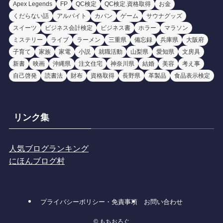
Apex Legends
FP
QC検定
QC検定.資格取得
お金
くだらない話
アルバイト
カバン
ゲーム
サウナグッズ
スイーツ
ビジネス会計検定
ビジネス書
ホラー
マラソン
ミステリー
ライブ
ラーメン
三重県
備忘録
兵庫県
大阪府
子育て
家族
家電
小説
就職活動
山梨県
愛知県
文房具
新書
映画
沖縄県
注文住宅
神奈川県
結婚
美容
考え事
自己啓発
読書法
財布
資格取得
長野県
革製品
食品表示検定
リンク集
人気ブログランキング
にほんブログ村
プライバシーポリシー・免責事項
お問い合わせ
©
もちおろぐ