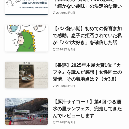
「続かない趣味」の決定的な違い
2026年3月9日
【パパ嫌い期】初めての保育参加
で感動。息子に拒否されていた私
が「パパ大好き」を確信した話
2026年3月9日
【書評】2025年本屋大賞1位『カ
フネ』を読んだ感想｜女性同士の
愛情、その着地点は？【★3.8】
2026年3月9日
【豚汁サイコー！】第4回 つる湧
水の里ランフェス、完走してきた
んでレビューします
2026年3月9日