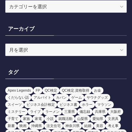
カ
テ
ゴ
リ
アーカイブ
ー
ア
ー
カ
イ
タグ
ブ
Apex Legends
FP
QC検定
QC検定.資格取得
お金
くだらない話
アルバイト
カバン
ゲーム
サウナグッズ
スイーツ
ビジネス会計検定
ビジネス書
ホラー
マラソン
ミステリー
ライブ
ラーメン
三重県
備忘録
兵庫県
大阪府
子育て
家族
家電
小説
就職活動
山梨県
愛知県
文房具
新書
映画
沖縄県
注文住宅
神奈川県
結婚
美容
考え事