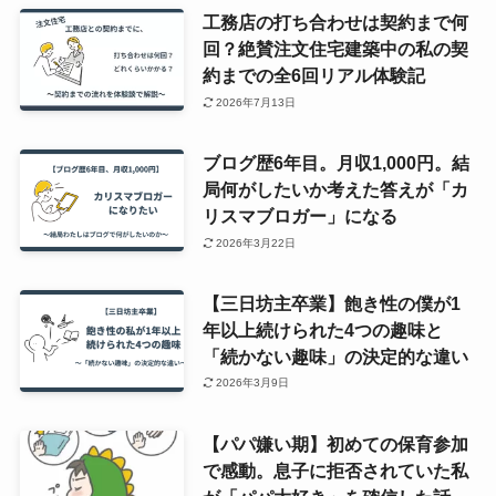
工務店の打ち合わせは契約まで何
回？絶賛注文住宅建築中の私の契
約までの全6回リアル体験記
2026年7月13日
ブログ歴6年目。月収1,000円。結
局何がしたいか考えた答えが「カ
リスマブロガー」になる
2026年3月22日
【三日坊主卒業】飽き性の僕が1
年以上続けられた4つの趣味と
「続かない趣味」の決定的な違い
2026年3月9日
【パパ嫌い期】初めての保育参加
で感動。息子に拒否されていた私