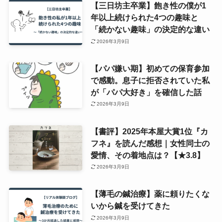
【三日坊主卒業】飽き性の僕が1
年以上続けられた4つの趣味と
「続かない趣味」の決定的な違い
2026年3月9日
【パパ嫌い期】初めての保育参加
で感動。息子に拒否されていた私
が「パパ大好き」を確信した話
2026年3月9日
【書評】2025年本屋大賞1位『カ
フネ』を読んだ感想｜女性同士の
愛情、その着地点は？【★3.8】
2026年3月9日
【薄毛の鍼治療】薬に頼りたくな
いから鍼を受けてきた
2026年3月9日