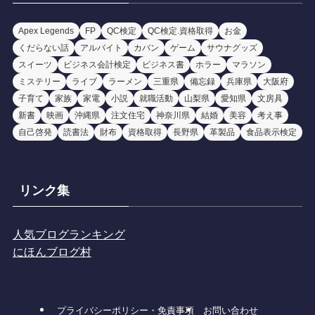
Apex Legends
FP
QC検定
QC検定.資格取得
お金
くだらない話
アルバイト
カバン
ゲーム
サウナグッズ
スイーツ
ビジネス会計検定
ビジネス書
ホラー
マラソン
ミステリー
ライブ
ラーメン
三重県
備忘録
兵庫県
大阪府
子育て
家族
家電
小説
就職活動
山梨県
愛知県
文房具
新書
映画
沖縄県
注文住宅
神奈川県
結婚
美容
考え事
自己啓発
読書法
財布
資格取得
長野県
革製品
食品表示検定
リンク集
人気ブログランキング
にほんブログ村
プライバシーポリシー・免責事項
お問い合わせ