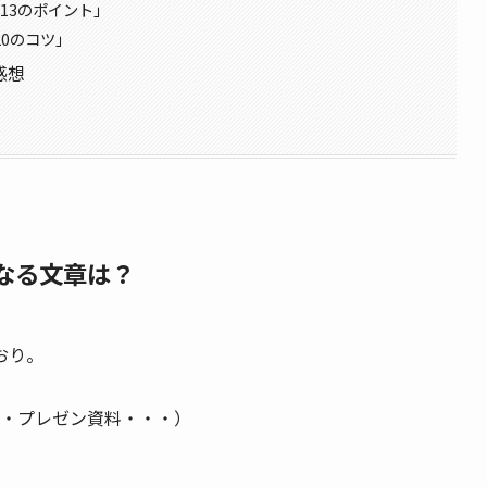
「13のポイント」
20のコツ」
感想
なる文章は？
おり。
・プレゼン資料・・・）