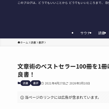
このブログは、どうでもいいことから どうでもいいところまで、 
サウナ
読書
ホーム
読書
書評
文章術のベストセラー100冊を1
良書！
読書
書評
2021年4月27日
2026年3月10日
当ページのリンクには広告が含まれています。