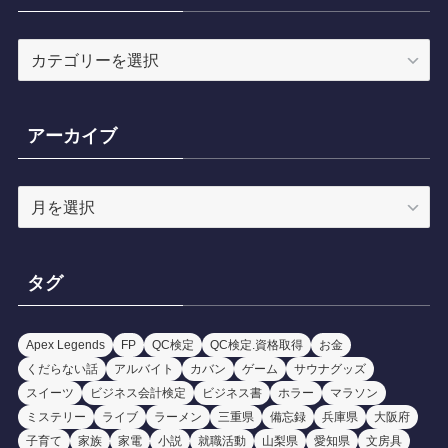
カ
テ
ゴ
リ
アーカイブ
ー
ア
ー
カ
イ
タグ
ブ
Apex Legends
FP
QC検定
QC検定.資格取得
お金
くだらない話
アルバイト
カバン
ゲーム
サウナグッズ
スイーツ
ビジネス会計検定
ビジネス書
ホラー
マラソン
ミステリー
ライブ
ラーメン
三重県
備忘録
兵庫県
大阪府
子育て
家族
家電
小説
就職活動
山梨県
愛知県
文房具