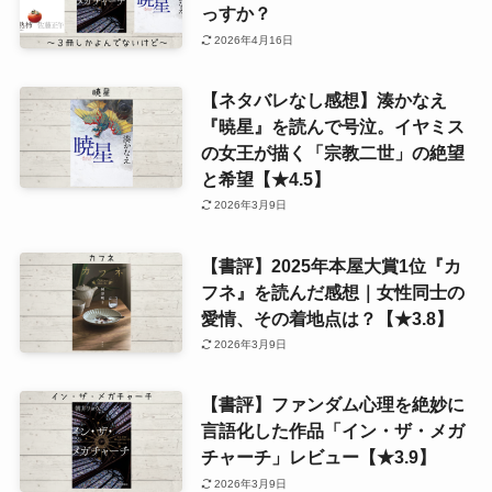
っすか？
2026年4月16日
【ネタバレなし感想】湊かなえ
『暁星』を読んで号泣。イヤミス
の女王が描く「宗教二世」の絶望
と希望【★4.5】
2026年3月9日
【書評】2025年本屋大賞1位『カ
フネ』を読んだ感想｜女性同士の
愛情、その着地点は？【★3.8】
2026年3月9日
【書評】ファンダム心理を絶妙に
言語化した作品「イン・ザ・メガ
チャーチ」レビュー【★3.9】
2026年3月9日