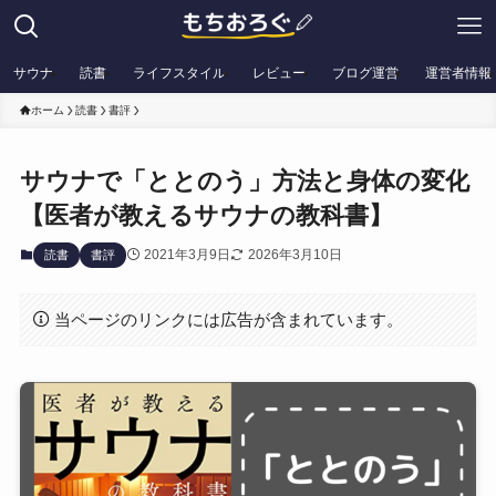
サウナ
読書
ライフスタイル
レビュー
ブログ運営
運営者情報
ホーム
読書
書評
サウナで「ととのう」方法と身体の変化
【医者が教えるサウナの教科書】
2021年3月9日
2026年3月10日
読書
書評
当ページのリンクには広告が含まれています。