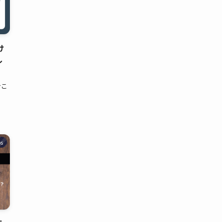
け
ル
むこ
s