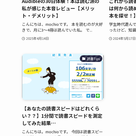
Audibleの30日体験！本は読む派の
これから読
私が感じた本音レビュー【メリッ
は何から読
ト・デメリット】
本を探せ！
こんにちは、mochioです。 本を読むのが大好
学生時代遊ん
きで、月に3～4冊は読んでいた私。 で...
ったけど、知識
2025年4月14日
2024年5月17日
読書Tips
【あなたの読書スピードはどれくら
い？？】1分間で読書スピードを測定
してみた結果…
こんにちは。mochioです。 今回は読書スピー