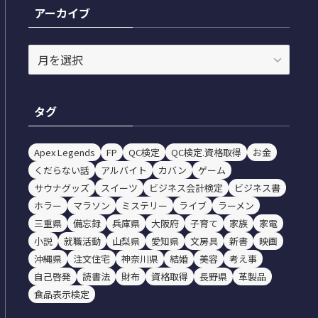
リ
アーカイブ
ー
ア
ー
カ
イ
タグ
ブ
Apex Legends
FP
QC検定
QC検定.資格取得
お金
くだらない話
アルバイト
カバン
ゲーム
サウナグッズ
スイーツ
ビジネス会計検定
ビジネス書
ホラー
マラソン
ミステリー
ライブ
ラーメン
三重県
備忘録
兵庫県
大阪府
子育て
家族
家電
小説
就職活動
山梨県
愛知県
文房具
新書
映画
沖縄県
注文住宅
神奈川県
結婚
美容
考え事
自己啓発
読書法
財布
資格取得
長野県
革製品
食品表示検定