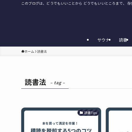
このブログは、どうでもいいことから どうでもいいところまで、 
サウナ
読書
ホーム
読書法
読書法
– tag –
読書Tips