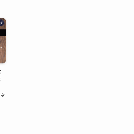
s
正
を
】
あな