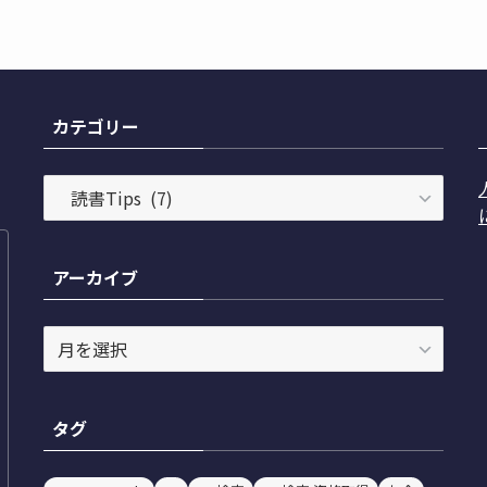
カテゴリー
カ
テ
ゴ
リ
アーカイブ
ー
ア
ー
カ
イ
タグ
ブ