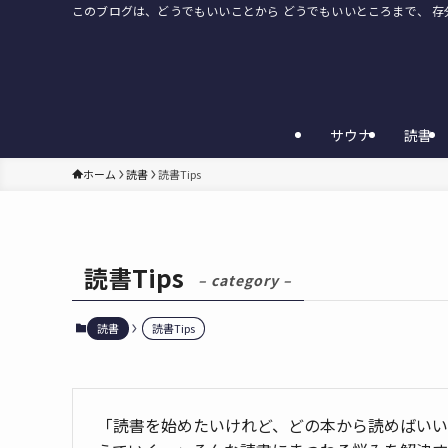
このブログは、どうでもいいことから どうでもいいところまで、 
サウナ
読書
ホーム
読書
読書Tips
読書Tips
– category –
読書
読書Tips
「読書を始めたいけれど、どの本から読めばい