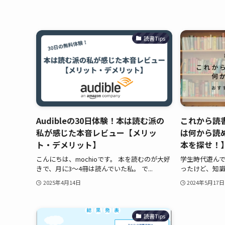
読書Tips
Audibleの30日体験！本は読む派の
これから読
私が感じた本音レビュー【メリッ
は何から読
ト・デメリット】
本を探せ！
こんにちは、mochioです。 本を読むのが大好
学生時代遊ん
きで、月に3～4冊は読んでいた私。 で...
ったけど、知識
2025年4月14日
2024年5月17日
読書Tips